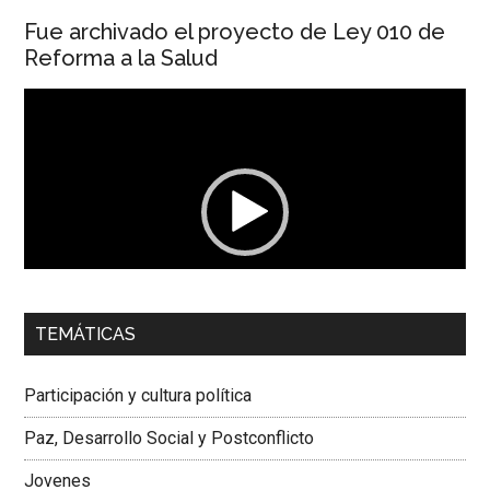
Fue archivado el proyecto de Ley 010 de
Reforma a la Salud
Reproductor
de
vídeo
00:00
01:04
TEMÁTICAS
Dra. Carolina Corcho Mejía,
Presidenta Corporación
Latinoamericana Sur, Vicepresidenta Federación Médica
Participación y cultura política
Colombiana
Paz, Desarrollo Social y Postconflicto
Jovenes