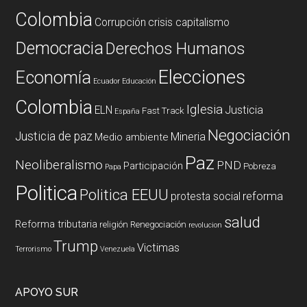
Colombia
Corrupción
crisis capitalismo
Democracia
Derechos Humanos
Elecciones
Economía
Ecuador
Educación
Colombia
Iglesia
ELN
Justicia
Fast Track
España
Negociación
Justicia de paz
Mineria
Medio ambiente
Paz
Neoliberalismo
PND
Participación
Pobreza
Papa
Politica
Politica EEUU
reforma
protesta social
salud
Reforma tributaria
religión
Renegociación
revolucion
Trump
Victimas
Terrorismo
Venezuela
APOYO SUR