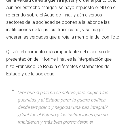
de la verdad de esta guerra injusta y cruel, al punto que,
aún por estrecho margen, se haya impuesto el NO en el
referendo sobre el Acuerdo Final, y aún diversos
sectores de la sociedad se oponen a la labor de las
instituciones de la justicia transicional, y se niegan a
encarar las verdades que arroja la memoria del conflicto.
Quizás el momento más impactante del discurso de
presentación del informe final, es la interpelación que
hizo Francisco De Roux a diferentes estamentos del
Estado y de la sociedad:
“Por qué el país no se detuvo para exigir a las
guerrillas y al Estado parar la guerra política
desde temprano y negociar una paz integral?
¿Cuál fue el Estado y las instituciones que no
impidieron y más bien promovieron el