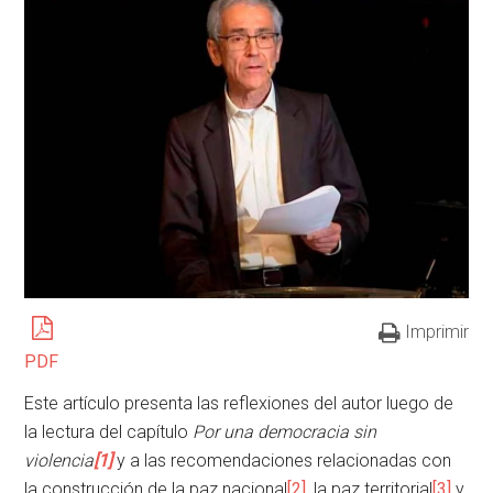
Imprimir
PDF
Este artículo presenta las reflexiones del autor luego de
la lectura del capítulo
Por una democracia sin
violencia
[1]
y a las recomendaciones relacionadas con
la construcción de la paz nacional
[2]
, la paz territorial
[3]
y