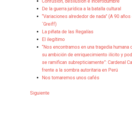
Confusión, desilusión e incertidumbre
De la guerra jurídica a la batalla cultural
“Variaciones alrededor de nada” (A 90 años 
´Greiff)
La piñata de las Regalías
El ilegítimo
“Nos encontramos en una tragedia humana 
su ambición de enriquecimiento ilícito y po
se ramifican subrepticiamente”: Cardenal Carl
frente a la sombra autoritaria en Perú
Nos tomaremos unos cafés
Siguiente