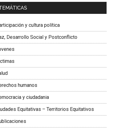
a. Carolina Corcho Mejía,
Presidenta Corporación
TEMÁTICAS
atinoamericana Sur, Vicepresidenta Federación
édica Colombiana
rticipación y cultura política
z, Desarrollo Social y Postconflicto
ovenes
ictimas
alud
erechos humanos
emocracia y ciudadania
udades Equitativas – Territorios Equitativos
ublicaciones