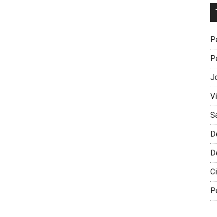
Dr
L
M
Pa
Pa
J
V
S
D
D
Ci
P