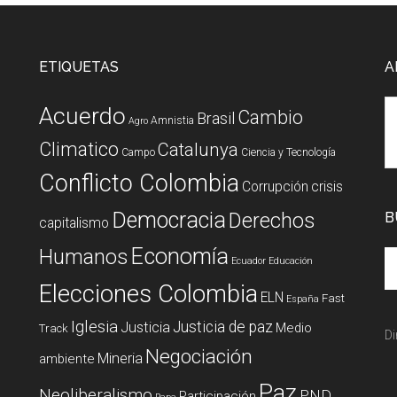
ETIQUETAS
A
Acuerdo
Cambio
Brasil
Amnistia
Agro
Climatico
Catalunya
Campo
Ciencia y Tecnología
Conflicto Colombia
Corrupción
crisis
Democracia
Derechos
B
capitalismo
Economía
Humanos
Ecuador
Educación
Elecciones Colombia
ELN
Fast
España
Iglesia
Justicia de paz
Justicia
Medio
Track
Di
Negociación
Mineria
ambiente
Paz
Neoliberalismo
PND
Participación