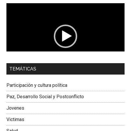
Reproductor
de
vídeo
00:00
01:04
TEMÁTICAS
Dra. Carolina Corcho Mejía,
Presidenta Corporación
Latinoamericana Sur, Vicepresidenta Federación Médica
Participación y cultura política
Colombiana
Paz, Desarrollo Social y Postconflicto
Jovenes
Victimas
Salud