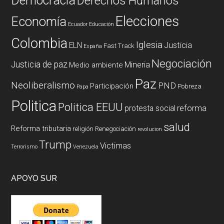
Democracia
Derechos Humanos
Elecciones
Economía
Ecuador
Educación
Colombia
Iglesia
ELN
Justicia
Fast Track
España
Negociación
Justicia de paz
Mineria
Medio ambiente
Paz
Neoliberalismo
PND
Participación
Pobreza
Papa
Politica
Politica EEUU
reforma
protesta social
salud
Reforma tributaria
religión
Renegociación
revolucion
Trump
Victimas
Terrorismo
Venezuela
APOYO SUR