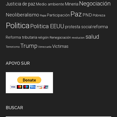
Negociación
Justicia de paz
Mineria
Medio ambiente
Paz
Neoliberalismo
PND
Participación
Pobreza
Papa
Politica
Politica EEUU
reforma
protesta social
salud
Reforma tributaria
religión
Renegociación
revolucion
Trump
Victimas
Terrorismo
Venezuela
APOYO SUR
BUSCAR