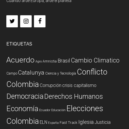
Cuando arde Europa, arde el planeta
ETIQUETAS
Acuerdo
Cambio Climatico
Brasil
Amnistia
Agro
Conflicto
Catalunya
Campo
Ciencia y Tecnología
Colombia
Corrupción
crisis capitalismo
Democracia
Derechos Humanos
Elecciones
Economía
Ecuador
Educación
Colombia
Iglesia
ELN
Justicia
Fast Track
España