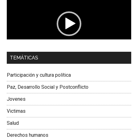
de
vídeo
00:00
01:04
TEMÁTICAS
Dra. Carolina Corcho Mejía,
Presidenta Corporación
Latinoamericana Sur, Vicepresidenta Federación Médica
Participación y cultura política
Colombiana
Paz, Desarrollo Social y Postconflicto
Jovenes
Victimas
Salud
Derechos humanos