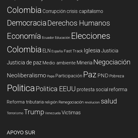
Colombia
Corrupción
crisis capitalismo
Democracia
Derechos Humanos
Elecciones
Economía
Ecuador
Educación
Colombia
Iglesia
ELN
Justicia
Fast Track
España
Negociación
Justicia de paz
Mineria
Medio ambiente
Paz
Neoliberalismo
PND
Participación
Pobreza
Papa
Politica
Politica EEUU
reforma
protesta social
salud
Reforma tributaria
religión
Renegociación
revolucion
Trump
Victimas
Terrorismo
Venezuela
APOYO SUR