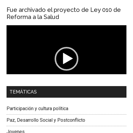
Fue archivado el proyecto de Ley 010 de
Reforma a la Salud
Reproductor
de
vídeo
00:00
01:04
TEMÁTICAS
Dra. Carolina Corcho Mejía,
Presidenta Corporación
Latinoamericana Sur, Vicepresidenta Federación Médica
Participación y cultura política
Colombiana
Paz, Desarrollo Social y Postconflicto
Jovenes