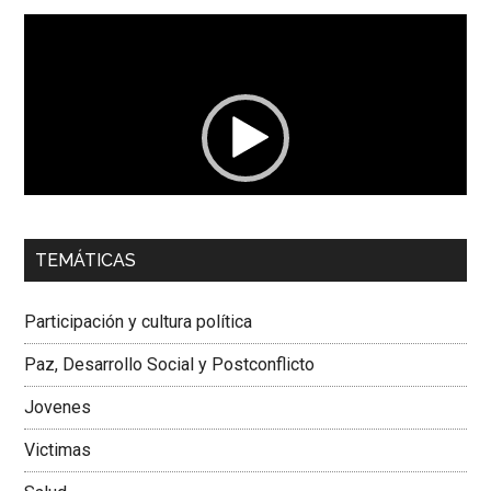
Reproductor
de
vídeo
00:00
01:04
TEMÁTICAS
Dra. Carolina Corcho Mejía,
Presidenta Corporación
Latinoamericana Sur, Vicepresidenta Federación Médica
Participación y cultura política
Colombiana
Paz, Desarrollo Social y Postconflicto
Jovenes
Victimas