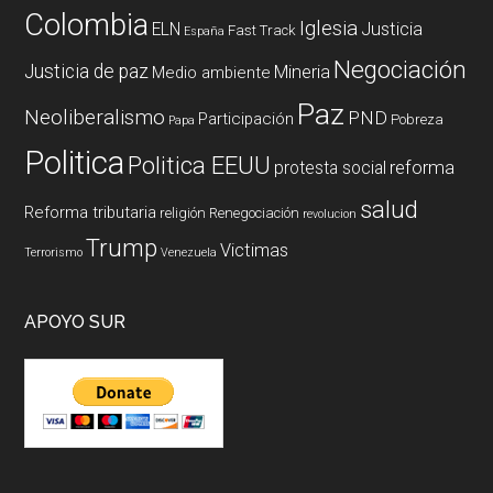
Colombia
Iglesia
ELN
Justicia
Fast Track
España
Negociación
Justicia de paz
Mineria
Medio ambiente
Paz
Neoliberalismo
PND
Participación
Pobreza
Papa
Politica
Politica EEUU
reforma
protesta social
salud
Reforma tributaria
religión
Renegociación
revolucion
Trump
Victimas
Terrorismo
Venezuela
APOYO SUR