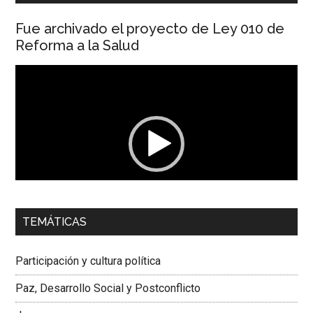
Fue archivado el proyecto de Ley 010 de
Reforma a la Salud
Reproductor
de
vídeo
00:00
01:04
TEMÁTICAS
Dra. Carolina Corcho Mejía,
Presidenta Corporación
Latinoamericana Sur, Vicepresidenta Federación Médica
Participación y cultura política
Colombiana
Paz, Desarrollo Social y Postconflicto