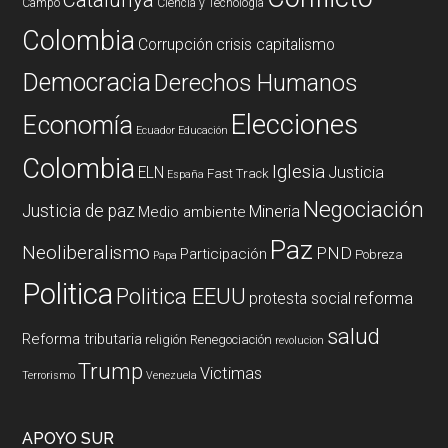
Campo
Ciencia y Tecnología
Colombia
Corrupción
crisis capitalismo
Democracia
Derechos Humanos
Elecciones
Economía
Ecuador
Educación
Colombia
Iglesia
ELN
Justicia
Fast Track
España
Negociación
Justicia de paz
Mineria
Medio ambiente
Paz
Neoliberalismo
PND
Participación
Pobreza
Papa
Politica
Politica EEUU
reforma
protesta social
salud
Reforma tributaria
religión
Renegociación
revolucion
Trump
Victimas
Terrorismo
Venezuela
APOYO SUR