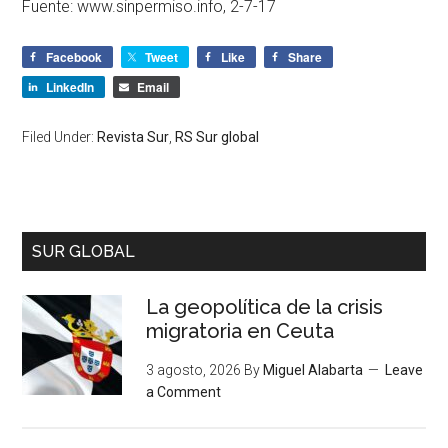
Fuente: www.sinpermiso.info, 2-7-17
Facebook
Tweet
Like
Share
LinkedIn
Email
Filed Under:
Revista Sur
,
RS Sur global
SUR GLOBAL
La geopolítica de la crisis
migratoria en Ceuta
3 agosto, 2026
By
Miguel Alabarta
Leave
a Comment