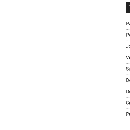
Dr
L
M
Pa
Pa
J
V
S
D
D
Ci
P