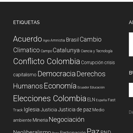
ETIQUETAS
A
Acuerdo
Cambio
Brasil
Amnistia
Agro
Climatico
Catalunya
Campo
Ciencia y Tecnología
Conflicto Colombia
Corrupción
crisis
Democracia
Derechos
B
capitalismo
Economía
Humanos
Ecuador
Educación
Elecciones Colombia
ELN
Fast
España
Iglesia
Justicia de paz
Justicia
Medio
Track
Di
Negociación
Mineria
ambiente
Paz
Neoliberalismo
PND
Participación