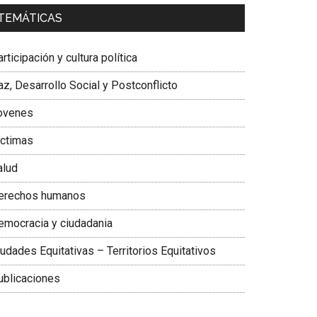
a. Carolina Corcho Mejía,
Presidenta Corporación
TEMÁTICAS
atinoamericana Sur, Vicepresidenta Federación
édica Colombiana
rticipación y cultura política
z, Desarrollo Social y Postconflicto
ovenes
ictimas
alud
erechos humanos
emocracia y ciudadania
udades Equitativas – Territorios Equitativos
ublicaciones