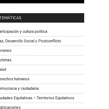
00:00
01:04
a. Carolina Corcho Mejía,
Presidenta Corporación
TEMÁTICAS
atinoamericana Sur, Vicepresidenta Federación
édica Colombiana
rticipación y cultura política
z, Desarrollo Social y Postconflicto
ovenes
ictimas
alud
erechos humanos
emocracia y ciudadania
udades Equitativas – Territorios Equitativos
ublicaciones