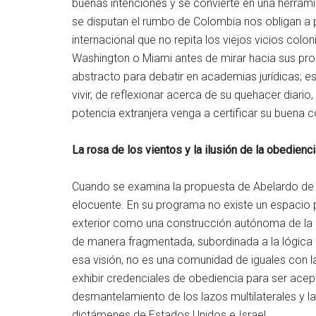
buenas intenciones y se convierte en una herrami
se disputan el rumbo de Colombia nos obligan a p
internacional que no repita los viejos vicios colo
Washington o Miami antes de mirar hacia sus pr
abstracto para debatir en academias jurídicas; e
vivir, de reflexionar acerca de su quehacer diari
potencia extranjera venga a certificar su buena co
La rosa de los vientos y la ilusión de la obedienc
Cuando se examina la propuesta de Abelardo de la E
elocuente. En su programa no existe un espacio p
exterior como una construcción autónoma de la id
de manera fragmentada, subordinada a la lógica de
esa visión, no es una comunidad de iguales con la 
exhibir credenciales de obediencia para ser acep
desmantelamiento de los lazos multilaterales y la 
dictámenes de Estados Unidos e Israel.