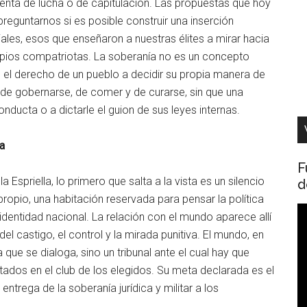
enta de lucha o de capitulación. Las propuestas que hoy
reguntarnos si es posible construir una inserción
niales, esos que enseñaron a nuestras élites a mirar hacia
opios compatriotas. La soberanía no es un concepto
s el derecho de un pueblo a decidir su propia manera de
o, de gobernarse, de comer y de curarse, sin que una
nducta o a dictarle el guion de sus leyes internas.
ia
F
spriella, lo primero que salta a la vista es un silencio
d
ropio, una habitación reservada para pensar la política
R
entidad nacional. La relación con el mundo aparece allí
d
l castigo, el control y la mirada punitiva. El mundo, en
v
que se dialoga, sino un tribunal ante el cual hay que
tados en el club de los elegidos. Su meta declarada es el
entrega de la soberanía jurídica y militar a los