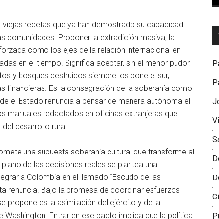
de viejas recetas que ya han demostrado su capacidad
Dr
as comunidades. Proponer la extradición masiva, la
L
forzada como los ejes de la relación internacional en
M
das en el tiempo. Significa aceptar, sin el menor pudor,
Pa
os y bosques destruidos siempre los pone el sur,
Pa
as financieras. Es la consagración de la soberanía como
donde el Estado renuncia a pensar de manera autónoma el
J
os manuales redactados en oficinas extranjeras que
V
del desarrollo rural.
S
mete una supuesta soberanía cultural que transforme al
D
l plano de las decisiones reales se plantea una
ntegrar a Colombia en el llamado “Escudo de las
D
sta renuncia. Bajo la promesa de coordinar esfuerzos
Ci
e propone es la asimilación del ejército y de la
e Washington. Entrar en ese pacto implica que la política
P