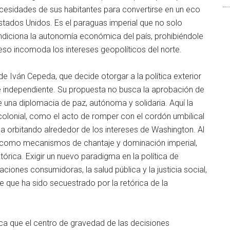
ecesidades de sus habitantes para convertirse en un eco
Estados Unidos. Es el paraguas imperial que no solo
ndiciona la autonomía económica del país, prohibiéndole
so incomoda los intereses geopolíticos del norte.
e Iván Cepeda, que decide otorgar a la política exterior
 e independiente. Su propuesta no busca la aprobación de
 una diplomacia de paz, autónoma y solidaria. Aquí la
olonial, como el acto de romper con el cordón umbilical
na orbitando alrededor de los intereses de Washington. Al
teral como mecanismos de chantaje y dominación imperial,
tórica. Exigir un nuevo paradigma en la política de
ciones consumidoras, la salud pública y la justicia social,
te que ha sido secuestrado por la retórica de la
ca que el centro de gravedad de las decisiones