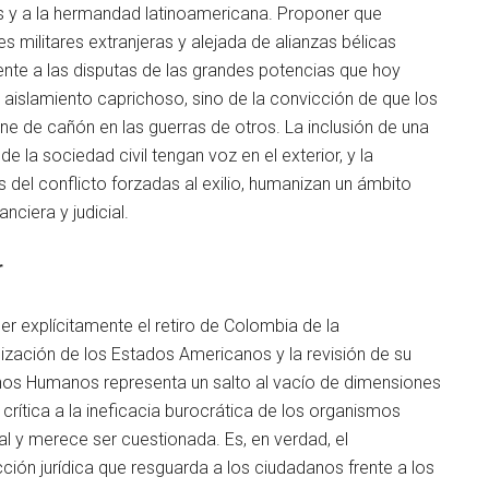
es y a la hermandad latinoamericana. Proponer que
s militares extranjeras y alejada de alianzas bélicas
ente a las disputas de las grandes potencias que hoy
 aislamiento caprichoso, sino de la convicción de que los
ne de cañón en las guerras de otros. La inclusión de una
 la sociedad civil tengan voz en el exterior, y la
s del conflicto forzadas al exilio, humanizan un ámbito
nciera y judicial.
r
er explícitamente el retiro de Colombia de la
ización de los Estados Americanos y la revisión de su
hos Humanos representa un salto al vacío de dimensiones
rítica a la ineficacia burocrática de los organismos
al y merece ser cuestionada. Es, en verdad, el
ión jurídica que resguarda a los ciudadanos frente a los