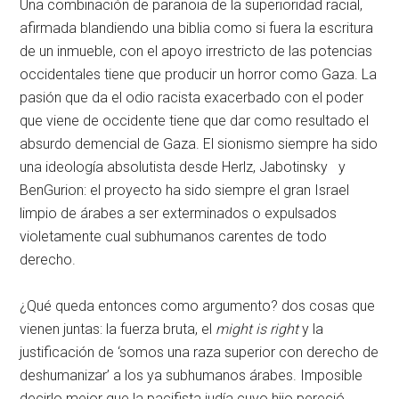
Una combinación de paranoia de la superioridad racial,
afirmada blandiendo una biblia como si fuera la escritura
de un inmueble, con el apoyo irrestricto de las potencias
occidentales tiene que producir un horror como Gaza. La
pasión que da el odio racista exacerbado con el poder
que viene de occidente tiene que dar como resultado el
absurdo demencial de Gaza. El sionismo siempre ha sido
una ideología absolutista desde Herlz, Jabotinsky y
BenGurion: el proyecto ha sido siempre el gran Israel
limpio de árabes a ser exterminados o expulsados
violetamente cual subhumanos carentes de todo
derecho.
¿Qué queda entonces como argumento? dos cosas que
vienen juntas: la fuerza bruta, el
might is right
y la
justificación de ‘somos una raza superior con derecho de
deshumanizar’ a los ya subhumanos árabes. Imposible
decirlo mejor que la pacifista judía cuyo hijo pereció