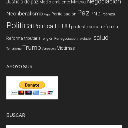
Negociación
Justicia de paz
Mineria
Medio ambiente
Paz
Neoliberalismo
PND
Participación
Pobreza
Papa
Politica
Politica EEUU
reforma
protesta social
salud
Reforma tributaria
religión
Renegociación
revolucion
Trump
Victimas
Terrorismo
Venezuela
APOYO SUR
BUSCAR