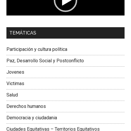
00:00
01:04
TEMÁTICAS
Dra. Carolina Corcho Mejía,
Presidenta Corporación
Latinoamericana Sur, Vicepresidenta Federación Médica
Participación y cultura política
Colombiana
Paz, Desarrollo Social y Postconflicto
Jovenes
Victimas
Salud
Derechos humanos
Democracia y ciudadania
Ciudades Equitativas – Territorios Equitativos